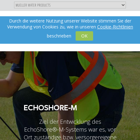
"
DIREKT
Durch die weitere Nutzung unserer Website stimmen Sie der
Toggle
de
ZUM
Verwendung von Cookies zu, wie in unseren
Cookie-Richtlinien
navigation
INHALT
X
beschrieben
OK
ECHOSHORE-M
Ziel der Entwicklung des
EchoShore®-M-Systems war es, vor
Ort zuständige bzw. versorgereigene