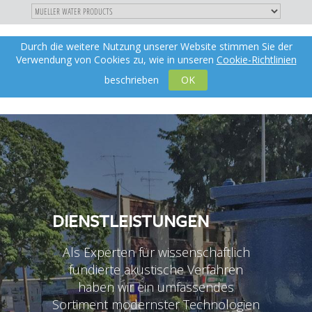
"
DIREKT
Durch die weitere Nutzung unserer Website stimmen Sie der
Toggle
de
ZUM
Verwendung von Cookies zu, wie in unseren
Cookie-Richtlinien
navigation
INHALT
X
beschrieben
OK
DIENSTLEISTUNGEN
Als Experten für wissenschaftlich
fundierte akustische Verfahren
haben wir ein umfassendes
Sortiment modernster Technologien