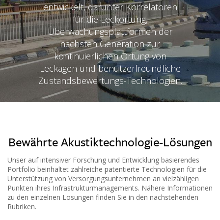
entwickelt, darunter Korrelatoren
für die Leckortung,
Überwachungsplattformen der
nächsten Generation zur
kontinuierlichen Ortung von
Leckagen und benutzerfreundliche
Zustandsbewertungs-Technologien.
Bewährte Akustiktechnologie-Lösungen
Unser auf intensiver Forschung und Entwicklung basierendes
Portfolio beinhaltet zahlreiche patentierte Technologien für die
Unterstützung von Versorgungsunternehmen an vielzähligen
Punkten ihres Infrastrukturmanagements. Nähere Informationen
zu den einzelnen Lösungen finden Sie in den nachstehenden
Rubriken.