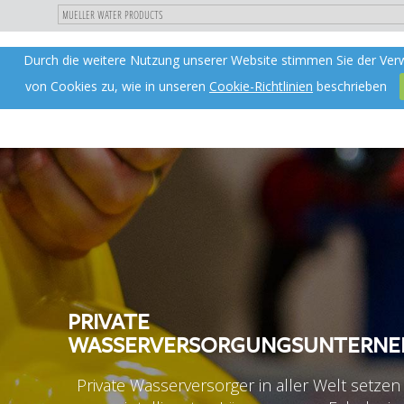
"
DIREKT
Durch die weitere Nutzung unserer Website stimmen Sie der Ve
Toggle
de
ZUM
navigation
INHALT
von Cookies zu, wie in unseren
Cookie-Richtlinien
beschrieben
PRIVATE
WASSERVERSORGUNGSUNTERN
Private Wasserversorger in aller Welt setzen 