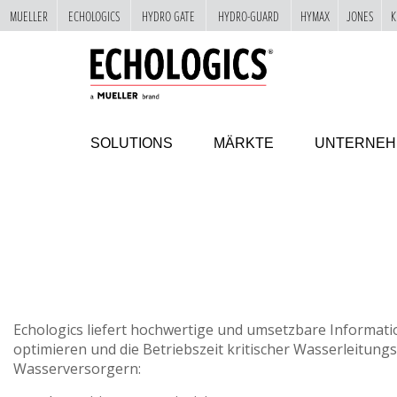
MUELLER
ECHOLOGICS
HYDRO GATE
HYDRO-GUARD
HYMAX
JONES
K
"
DIREKT
ZUM
INHALT
SOLUTIONS
MÄRKTE
UNTERNE
Durch die weitere Nutzung unserer Websit
FÜR EIN EFFIZI
INTEL
Echologics liefert hochwertige und umsetzbare Informati
optimieren und die Betriebszeit kritischer Wasserleitung
Wasserversorgern: