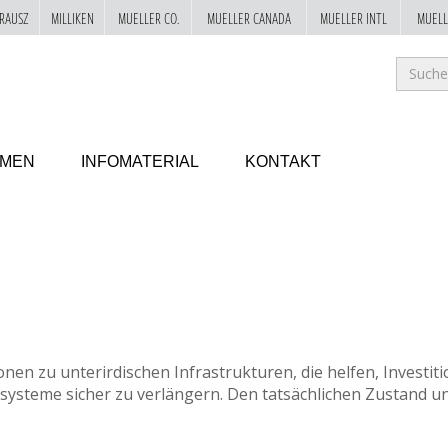
RAUSZ
MILLIKEN
MUELLER CO.
MUELLER CANADA
MUELLER INTL
MUELL
Suc
GO!
HMEN
INFOMATERIAL
KONTAKT
e stimmen Sie der Verwendung von Cookies zu, wie in unse
ENTERES WASSERNET
LIGENTERE WASSERS
onen zu unterirdischen Infrastrukturen, die helfen, Inves
ssysteme sicher zu verlängern. Den tatsächlichen Zustand u