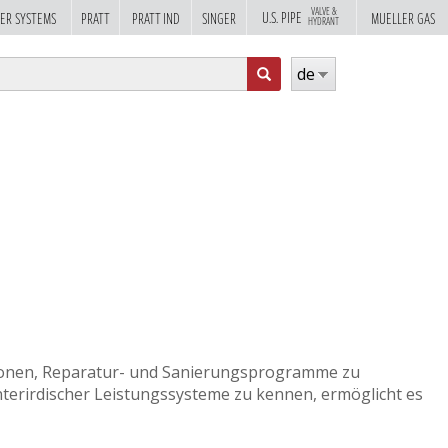
VALVE &
U.S. PIPE
ER SYSTEMS
PRATT
PRATT IND
SINGER
MUELLER GAS
HYDRANT
hformular
de
ren
Cookie-Richtlinien
beschrieben
OK
ZMANAGEMENT UND
YSTEME
titionen, Reparatur- und Sanierungsprogramme zu
nterirdischer Leistungssysteme zu kennen, ermöglicht es