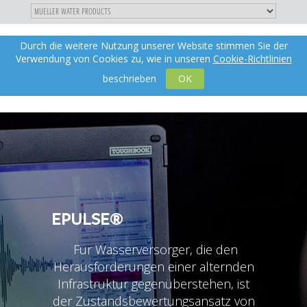
"
DIREKT
Durch die weitere Nutzung unserer Website stimmen Sie der
Toggle
de
ZUM
Verwendung von Cookies zu, wie in unseren
Cookie-Richtlinien
navigation
INHALT
X
beschrieben
OK
EPULSE®
Für Wasserversorger, die den
Herausforderungen einer alternden
Infrastruktur gegenüberstehen, ist
der Zustandsbewertungsansatz von